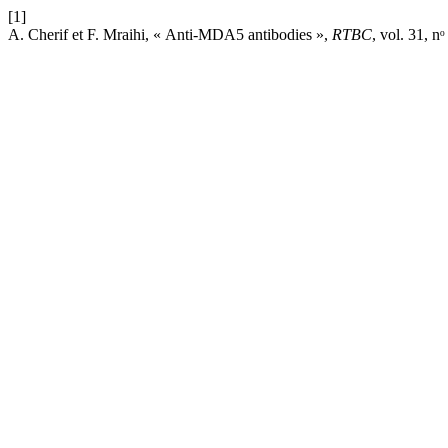
[1]
A. Cherif et F. Mraihi, « Anti-MDA5 antibodies »,
RTBC
, vol. 31, n