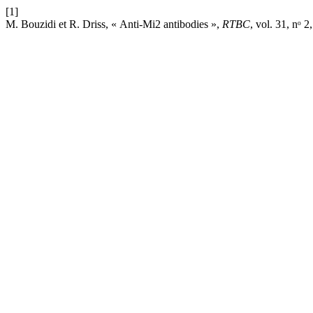
[1]
M. Bouzidi et R. Driss, « Anti-Mi2 antibodies »,
RTBC
, vol. 31, nᵒ 2