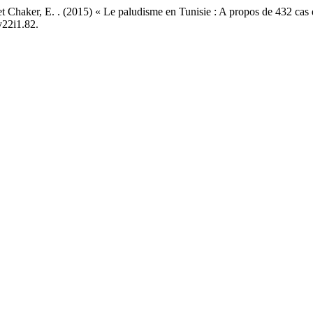
K. . et Chaker, E. . (2015) « Le paludisme en Tunisie : A propos de 432 
v22i1.82.