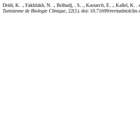
Dridi, K. ., Fakhfakh, N. ., Belhadj, . S. ., Kaouech, E. ., Kallel, 
Tunisienne de Biologie Clinique
, 22(1). doi: 10.71699/revtunbiolclin.