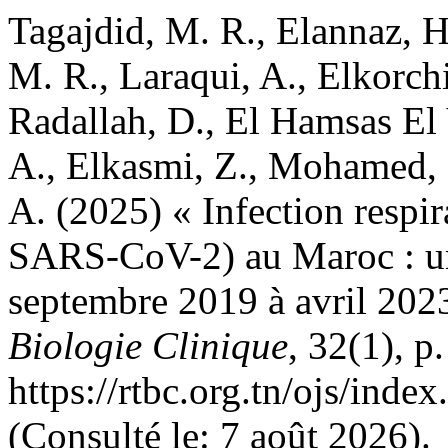
Tagajdid, M. R., Elannaz, H
M. R., Laraqui, A., Elkorchi
Radallah, D., El Hamsas El 
A., Elkasmi, Z., Mohamed, Q
A. (2025) « Infection respir
SARS-CoV-2) au Maroc : une
septembre 2019 à avril 202
Biologie Clinique
, 32(1), p
https://rtbc.org.tn/ojs/inde
(Consulté le: 7 août 2026).