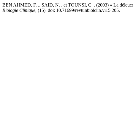
BEN AHMED, F. ., SAID, N. . et TOUNSI, C. . (2003) « La déleucocyt
Biologie Clinique
, (15). doi: 10.71699/revtunbiolclin.vi15.205.