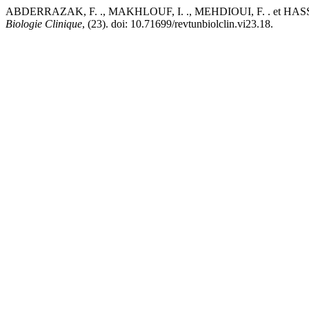
ABDERRAZAK, F. ., MAKHLOUF, I. ., MEHDIOUI, F. . et HASSINE, M. 
Biologie Clinique
, (23). doi: 10.71699/revtunbiolclin.vi23.18.