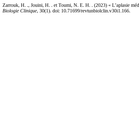
Zarrouk, H. ., Jouini, H. . et Toumi, N. E. H. . (2023) « L’aplasie méd
Biologie Clinique
, 30(1). doi: 10.71699/revtunbiolclin.v30i1.166.