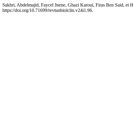
Sakhri, Abdelmajid, Faycel Jnene, Ghazi Karoui, Firas Ben Said, et 
https://doi.org/10.71699/revtunbiolclin.v24i1.96.