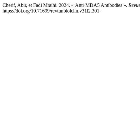
Cherif, Abir, et Fadi Mraihi. 2024. « Anti-MDA5 Antibodies ».
Revue
https://doi.org/10.71699/revtunbiolclin.v31i2.301.