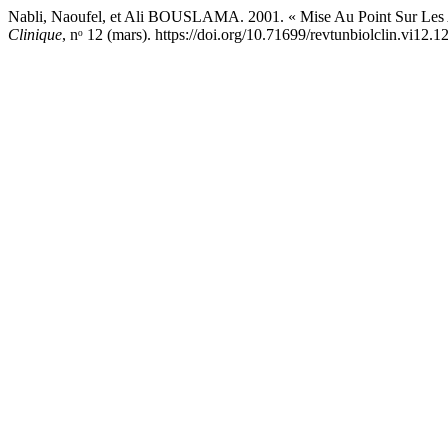
Nabli, Naoufel, et Ali BOUSLAMA. 2001. « Mise Au Point Sur Le
Clinique
, nᵒ 12 (mars). https://doi.org/10.71699/revtunbiolclin.vi12.1