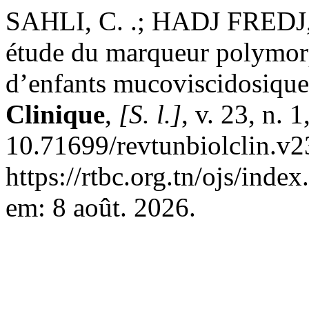
SAHLI, C. .; HADJ FREDJ,
étude du marqueur polymo
d’enfants mucoviscidosiqu
Clinique
,
[S. l.]
, v. 23, n. 
10.71699/revtunbiolclin.v2
https://rtbc.org.tn/ojs/inde
em: 8 août. 2026.