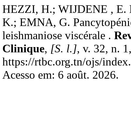
HEZZI, H.; WIJDENE , E.
K.; EMNA, G. Pancytopénie 
leishmaniose viscérale .
Rev
Clinique
,
[S. l.]
, v. 32, n.
https://rtbc.org.tn/ojs/index
Acesso em: 6 août. 2026.