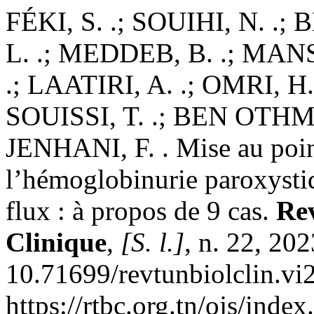
FÉKI, S. .; SOUIHI, N. .
L. .; MEDDEB, B. .; MA
.; LAATIRI, A. .; OMRI, 
SOUISSI, T. .; BEN OTHMA
JENHANI, F. . Mise au point
l’hémoglobinurie paroxysti
flux : à propos de 9 cas.
Rev
Clinique
,
[S. l.]
, n. 22, 20
10.71699/revtunbiolclin.vi
https://rtbc.org.tn/ojs/inde