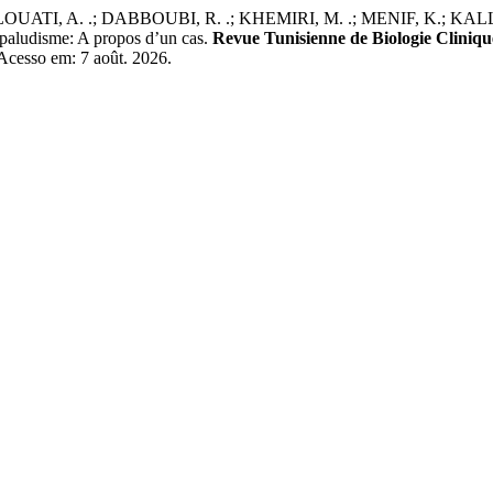
UATI, A. .; DABBOUBI, R. .; KHEMIRI, M. .; MENIF, K.; KALL
u paludisme: A propos d’un cas.
Revue Tunisienne de Biologie Cliniqu
. Acesso em: 7 août. 2026.