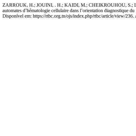
ZARROUK, H.; JOUINI, . H.; KAIDI, M.; CHEIKROUHOU, S.; LO
automates d’hématologie cellulaire dans l’orientation diagnostique d
Disponível em: https://rtbc.org.tn/ojs/index.php/rtbc/article/view/236