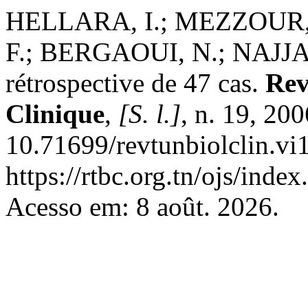
HELLARA, I.; MEZZOUR,
F.; BERGAOUI, N.; NAJJAR
rétrospective de 47 cas.
Rev
Clinique
,
[S. l.]
, n. 19, 20
10.71699/revtunbiolclin.vi
https://rtbc.org.tn/ojs/index
Acesso em: 8 août. 2026.