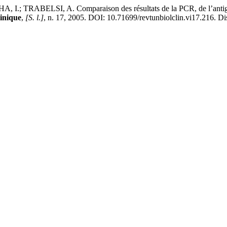
ELSI, A. Comparaison des résultats de la PCR, de l’antigénémie e
inique
,
[S. l.]
, n. 17, 2005. DOI: 10.71699/revtunbiolclin.vi17.216. Disp