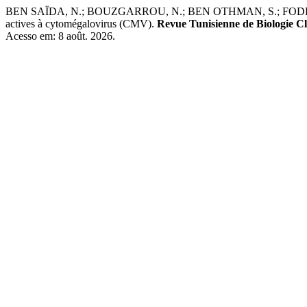
BEN SAÏDA, N.; BOUZGARROU, N.; BEN OTHMAN, S.; FODHA, I.; TRAB
actives à cytomégalovirus (CMV).
Revue Tunisienne de Biologie Cl
Acesso em: 8 août. 2026.