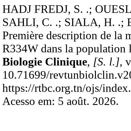
HADJ FREDJ, S. .; OUESLA
SAHLI, C. .; SIALA, H. .;
Première description de la
R334W dans la population 
Biologie Clinique
,
[S. l.]
, 
10.71699/revtunbiolclin.v2
https://rtbc.org.tn/ojs/index
Acesso em: 5 août. 2026.