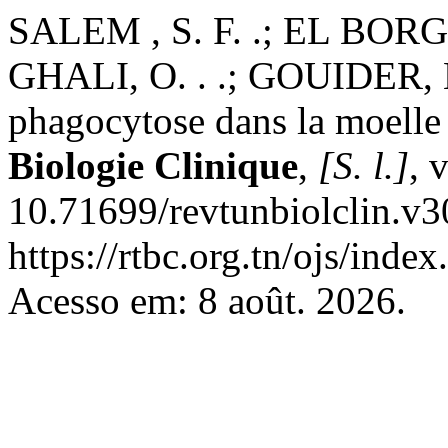
SALEM , S. F. .; EL BORG
GHALI, O. . .; GOUIDER, E.
phagocytose dans la moelle
Biologie Clinique
,
[S. l.]
, 
10.71699/revtunbiolclin.v3
https://rtbc.org.tn/ojs/index
Acesso em: 8 août. 2026.