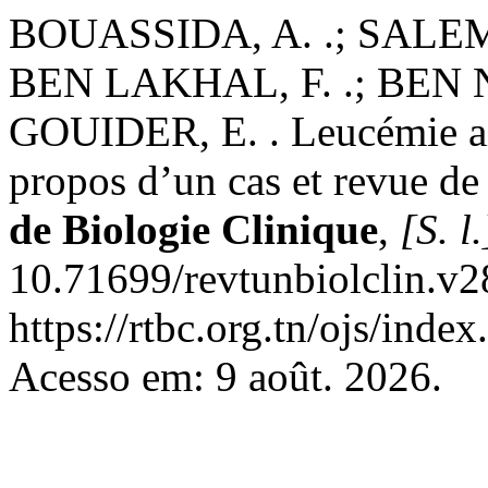
BOUASSIDA, A. .; SALEM 
BEN LAKHAL, F. .; BEN NE
GOUIDER, E. . Leucémie aig
propos d’un cas et revue de l
de Biologie Clinique
,
[S. l.
10.71699/revtunbiolclin.v2
https://rtbc.org.tn/ojs/index
Acesso em: 9 août. 2026.