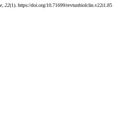
ue
,
22
(1). https://doi.org/10.71699/revtunbiolclin.v22i1.85