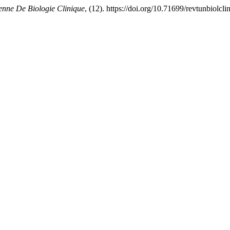
enne De Biologie Clinique
, (12). https://doi.org/10.71699/revtunbiolcli