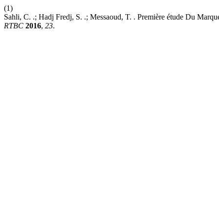
(1)
Sahli, C. .; Hadj Fredj, S. .; Messaoud, T. . Première étude Du M
RTBC
2016
,
23
.