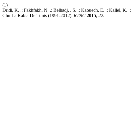
(1)
Dridi, K. .; Fakhfakh, N. .; Belhadj, . S. .; Kaouech, E. .; Kallel, K
Chu La Rabta De Tunis (1991-2012).
RTBC
2015
,
22
.