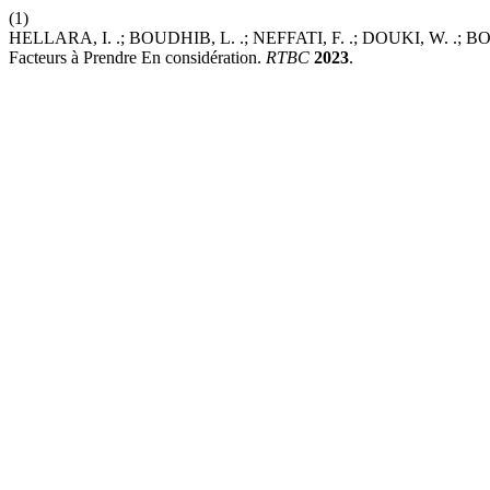
(1)
HELLARA, I. .; BOUDHIB, L. .; NEFFATI, F. .; DOUKI, W. .; BOU
Facteurs à Prendre En considération.
RTBC
2023
.