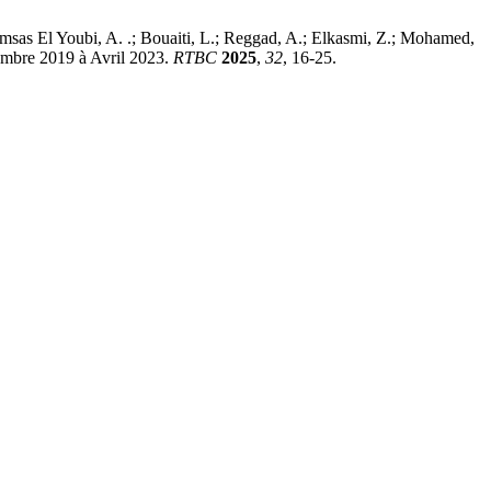
amsas El Youbi, A. .; Bouaiti, L.; Reggad, A.; Elkasmi, Z.; Mohamed,
tembre 2019 à Avril 2023.
RTBC
2025
,
32
, 16-25.