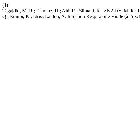
(1)
Tagajdid, M. R.; Elannaz, H.; Abi, R.; Slimani, R.; ZNADY, M. R.; La
Q.; Ennibi, K.; Idriss Lahlou, A. Infection Respiratoire Virale (à 