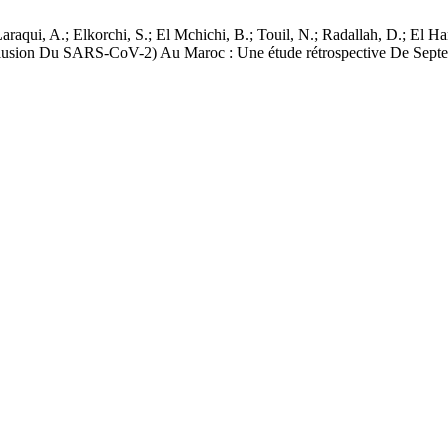
raqui, A.; Elkorchi, S.; El Mchichi, B.; Touil, N.; Radallah, D.; El H
l’exclusion Du SARS-CoV-2) Au Maroc : Une étude rétrospective De Sep