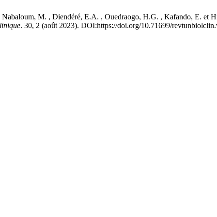
 , Nabaloum, M. , Diendéré, E.A. , Ouedraogo, H.G. , Kafando, E. et 
linique
. 30, 2 (août 2023). DOI:https://doi.org/10.71699/revtunbiolclin